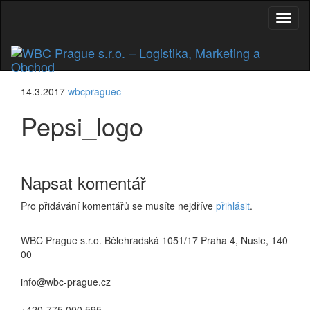
Rozbal
nabíd
14.3.2017
wbcpraguec
Pepsi_logo
Napsat komentář
Pro přidávání komentářů se musíte nejdříve
přihlásit
.
WBC Prague s.r.o. Bělehradská 1051/17 Praha 4, Nusle, 140
00
info@wbc-prague.cz
+420-775 000 595