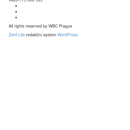
Go
to
Go
Facebook
to
Go
Twitter
to
All rights reserved by WBC Prague
Linkedin
Zerif Lite
redakční systém
WordPress