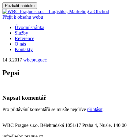
Rozbalit nabídku
Přejít k obsahu webu
Úvodní stránka
Služby
Reference
O nás
Kontakty
14.3.2017
wbcpraguec
Pepsi
Napsat komentář
Pro přidávání komentářů se musíte nejdříve
přihlásit
.
WBC Prague s.r.o. Bělehradská 1051/17 Praha 4, Nusle, 140 00
info@wbc-prague.cz