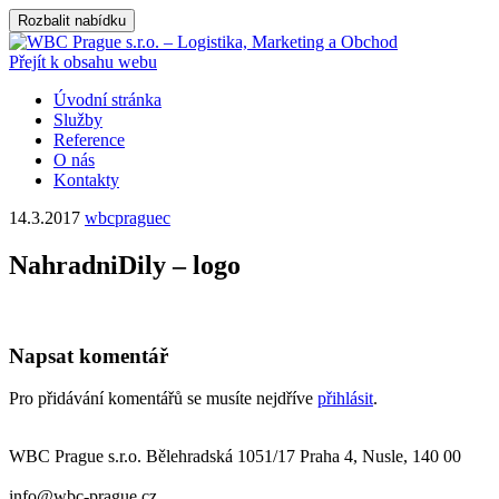
Rozbalit nabídku
Přejít k obsahu webu
Úvodní stránka
Služby
Reference
O nás
Kontakty
14.3.2017
wbcpraguec
NahradniDily – logo
Napsat komentář
Pro přidávání komentářů se musíte nejdříve
přihlásit
.
WBC Prague s.r.o. Bělehradská 1051/17 Praha 4, Nusle, 140 00
info@wbc-prague.cz